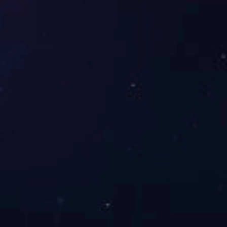
综合楼外景
主办公楼外景
冶金设备室办公室
参加爱游戏在线网页版-爱游戏
查看更多
在线官网运动……
事业部和分公司