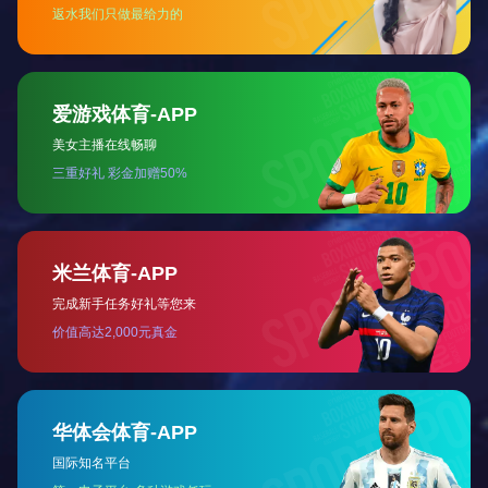
日前，中国设备管理协会在2025碳达峰碳中和发展大会上发
布2025碳达峰碳中和创新成果名单，爱游戏在线网页版-爱游戏在
线官网...
查看更多
爱游戏在线网页
版
爱游戏在线网页版-爱游戏在线
工程技术公司举行……
官网工程技术……